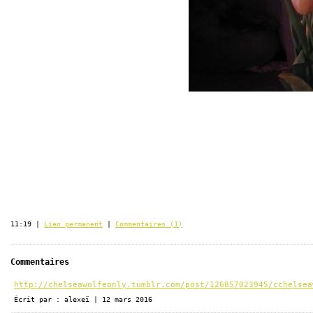
11:19 |
Lien permanent
|
Commentaires (1)
Commentaires
http://chelseawolfeonly.tumblr.com/post/126857023945/cchelsea
Écrit par : alexeï | 12 mars 2016