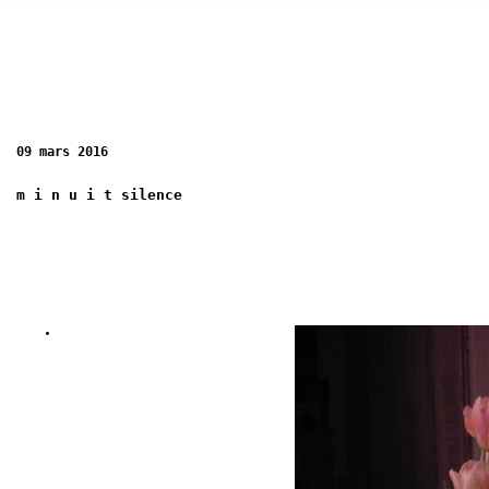
09 mars 2016
m i n u i t silence