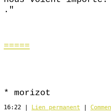
."
=====
* morizot
16:22 |
Lien permanent
|
Comme