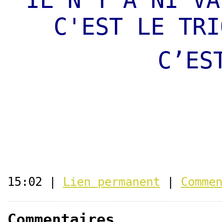
IL N’Y A NI VA
C'EST LE TRI
C’ES
15:02 |
Lien permanent
|
Comme
Commentaires