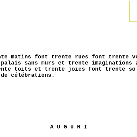
nte matins font trente rues font trente v
 palais sans murs et trente imaginations 
ente toits et trente joies font trente so
 de célébrations.
A U G U R I