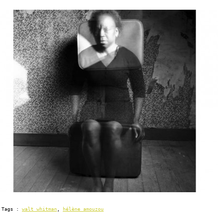
Tags :
walt whitman
,
hélène amouzou