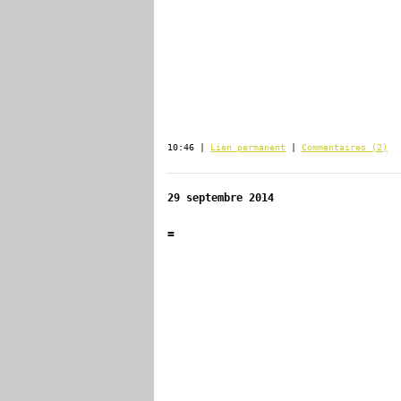
10:46 |
Lien permanent
|
Commentaires (2)
29 septembre 2014
=