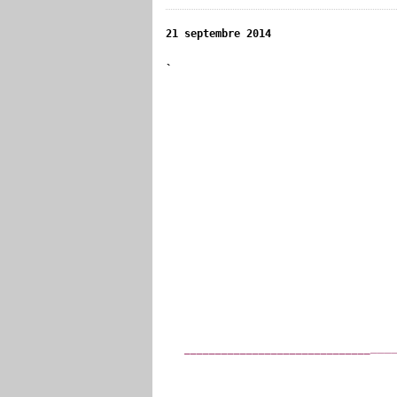
21 septembre 2014
`
___
______________________________