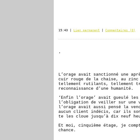
15:43 |
Lien permanent
|
Commentaires (0)
.
L’orage avait sanctionné une apr
cuir rouge de la chaise, au zinc
tellement rutilants, tellement t
reconnaissance d’une humanité.
‘Enfin l’orage’ avait gueulé les
l’obligation de veiller sur une 
l’orage avait aussi pensé la ven
aucun client indécis, car ils so
te les cloue jusqu’à dix neuf he
Et moi, cinquième étage, je comp
chance.