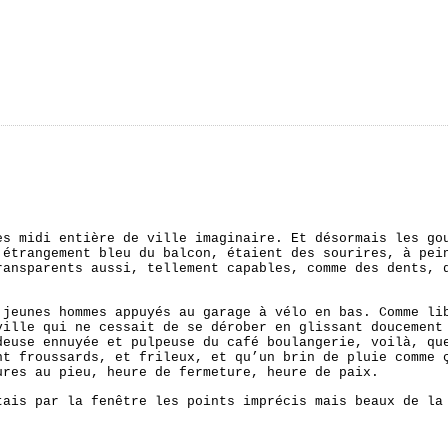
ès midi entière de ville imaginaire. Et désormais les go
 étrangement bleu du balcon, étaient des sourires, à pei
ransparents aussi, tellement capables, comme des dents, 
 jeunes hommes appuyés au garage à vélo en bas. Comme li
ville qui ne cessait de se dérober en glissant doucemen
deuse ennuyée et pulpeuse du café boulangerie, voilà, qu
nt froussards, et frileux, et qu’un brin de pluie comme 
ures au pieu, heure de fermeture, heure de paix.
tais par la fenêtre les points imprécis mais beaux de la